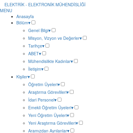
ELEKTRİK - ELEKTRONİK MÜHENDİSLİĞİ
MENU
Primary
Anasayfa
Bölüm
▾
Link
Genel Bilgi
▾
English
Misyon, Vizyon ve Değerler
▾
Tarihçe
▾
ABET
▾
Mühendislikte Kadınlar
▾
İletişim
▾
Kişiler
▾
Öğretim Üyeleri
▾
Araştırma Görevlileri
▾
İdari Personel
▾
Emekli Öğretim Üyeleri
▾
Yeni Öğretim Üyeleri
▾
Yeni Araştırma Görevlileri
▾
Aramızdan Ayrılanlar
▾