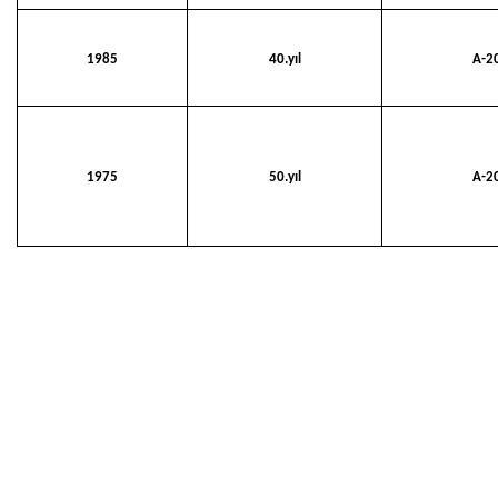
1985
40.yıl
A-2
1975
50.yıl
A-2