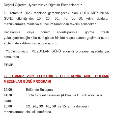
Değerli Öğretim Üyelerimiz ve Öğretim Elemanlarımız
12 Temmuz 2025 tarihinde gerçekleşecek olan ODTÜ MEZUNLAR
GÜNÜ etkinliğinde, 10., 20., 30., 40. ve 50. yılını dolduran
mezunlarımıza madalyaları bölüm tarafından takdim edilecektir.
Hocalarınız veya dönem arkadaşlarınızı görme fırsatı
yakalayabileceğiniz bu özel günde
birlikte hoşça zaman geçirmek üzere
sizlerin de katılımınızı arzu ediyoruz.
**Bölümümüzün MEZUNLAR GÜNÜ etkinliği programı aşağıda yer
almaktadır.
EEMB
12 TEMMUZ 2025 ELEKTRİK - ELEKTRONİK MÜH. BÖLÜMÜ
MEZUNLAR GÜNÜ PROGRAMI
14:00
Bölümde Buluşma
14:30
Toplu fotoğraf çekimleri (A Blok ve C Blok arası açık
alan)
15:00
10., 20., 30., 40., 50.
ve
55.
yılını dolduran
mezunlarımız
için ilgili sınıflarda