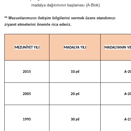
madalya dağıtımının başlaması (A-Blok)
** Mezunlarımızın iletişim bilgilerini vermek üzere standımızı
ziyaret etmelerini önemle rica ederiz.
MEZUNİYET YILI
MADALYA YILI
MADALYANIN VER
2015
10.yıl
A-2
2005
20.yıl
A-2
1995
30.yıl
A-2