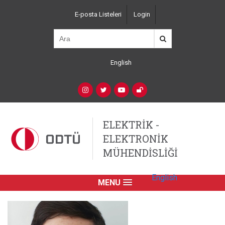
Ana
E-posta Listeleri
Login
içeriğe
Top
atla
Left
Navigation
English
Language
Switcher
(Custom)
Social
Networks
ELEKTRİK -
ELEKTRONİK
MÜHENDİSLİĞİ
English
MENU
Primary
Link
English