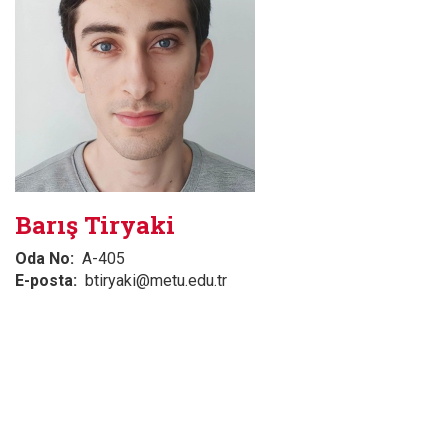
Barış Tiryaki
Oda No
A-405
E-posta
btiryaki@metu.edu.tr