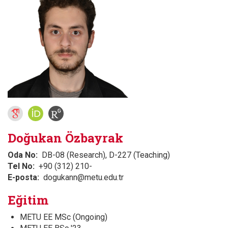
Doğukan Özbayrak
Oda No
DB-08 (Research), D-227 (Teaching)
Tel No
+90 (312) 210-
E-posta
dogukann@metu.edu.tr
Eğitim
METU EE MSc (Ongoing)