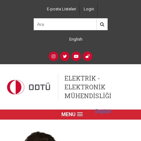
Ana
E-posta Listeleri
Login
içeriğe
Top
atla
Left
Navigation
English
Language
Switcher
(Custom)
Social
Networks
ELEKTRİK -
ELEKTRONİK
MÜHENDİSLİĞİ
English
MENU
Primary
Link
English