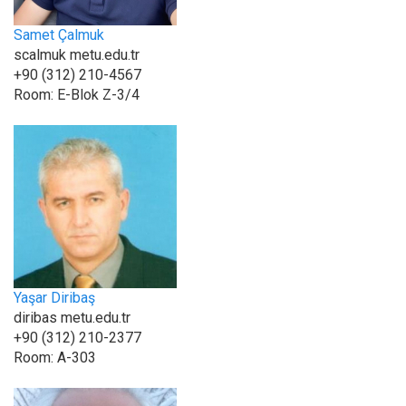
Samet Çalmuk
scalmuk metu.edu.tr
+90 (312) 210-4567
Room:
E-Blok Z-3/4
Yaşar Diribaş
diribas metu.edu.tr
+90 (312) 210-2377
Room:
A-303