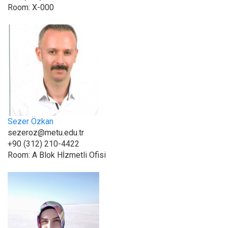
Room:
X-000
Sezer Özkan
sezeroz@metu.edu.tr
+90 (312) 210-4422
Room:
A Blok Hİzmetli Ofisi