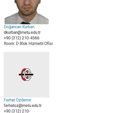
Doğancan Kurban
dkurban@metu.edu.tr
+90 (312) 210-4566
Room:
D Blok Hizmetli Ofisi
Ferhat Özdemir
ferhatoz@metu.edu.tr
+90 (312) 210-