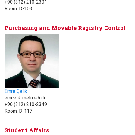
+90 (312) 210-2301
Room:
D-103
Purchasing and Movable Registry Control
Emre Çelik
emcelik metu.edu.tr
+90 (312) 210-2349
Room:
D-117
Student Affairs