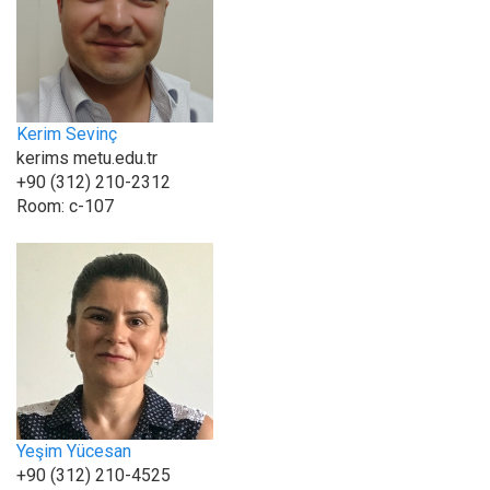
Kerim Sevinç
kerims metu.edu.tr
+90 (312) 210-2312
Room:
c-107
Yeşim Yücesan
+90 (312) 210-4525