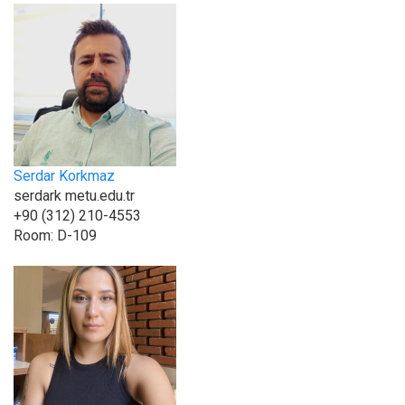
Serdar Korkmaz
serdark metu.edu.tr
+90 (312) 210-4553
Room:
D-109