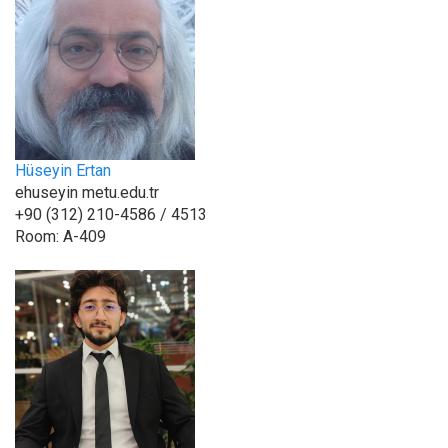
Hüseyin Ertan
ehuseyin metu.edu.tr
+90 (312) 210-4586 / 4513
Room:
A-409