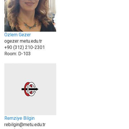
Özlem Gezer
ogezer metu.edu.tr
+90 (312) 210-2301
Room:
D-103
Remziye Bilgin
rebilgin@metu.edu.tr