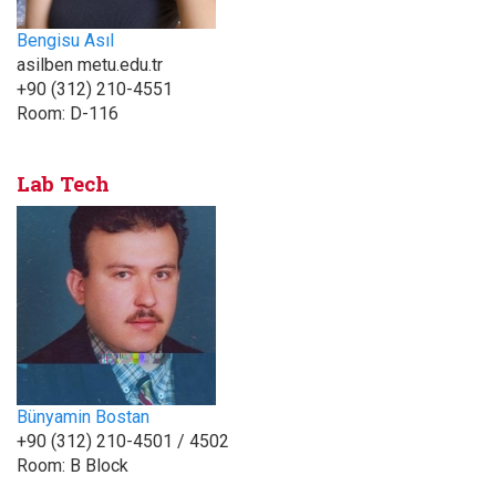
Bengisu Asıl
asilben metu.edu.tr
+90 (312) 210-4551
Room:
D-116
Lab Tech
Bünyamin Bostan
+90 (312) 210-4501 / 4502
Room:
B Block