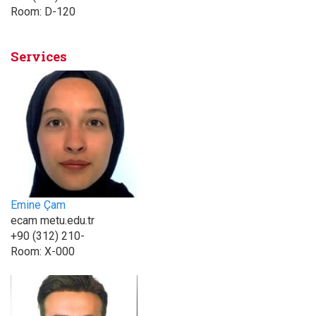
Room:
D-120
Services
Emine Çam
ecam metu.edu.tr
+90 (312) 210-
Room:
X-000