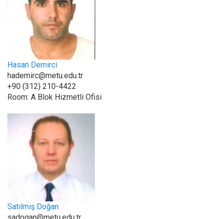
Hasan Demirci
hademirc@metu.edu.tr
+90 (312) 210-4422
Room:
A Blok Hizmetli Ofisi
Satılmış Doğan
sadogan@metu.edu.tr