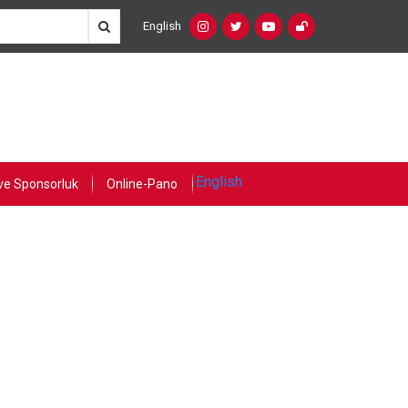
English
Social
Language
Networks
Switcher
(Custom)
English
ve Sponsorluk
Online-Pano