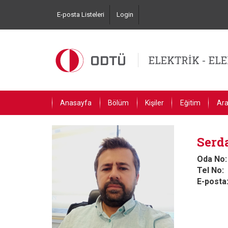
Ana
E-posta Listeleri
Login
içeriğe
Top
atla
Left
Navigation
ELEKTRİK - EL
Primary
Anasayfa
Bölüm
Kişiler
Eğitim
Ara
Link
English
Serd
Oda No
Tel No
E-posta