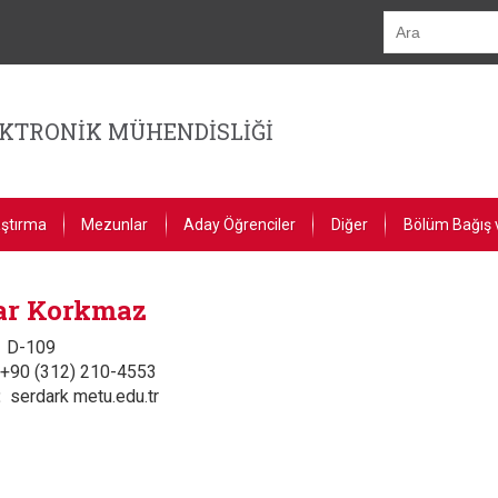
EKTRONİK MÜHENDİSLİĞİ
ştırma
Mezunlar
Aday Öğrenciler
Diğer
Bölüm Bağış 
ar Korkmaz
D-109
+90 (312) 210-4553
serdark metu.edu.tr