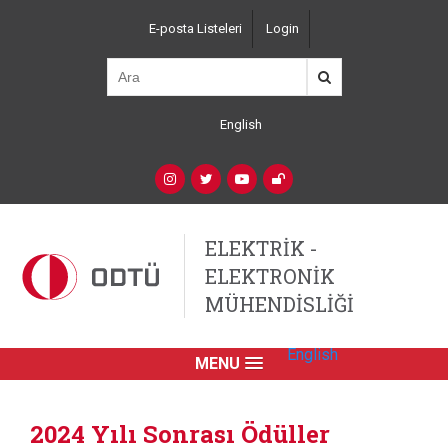
Ana
E-posta Listeleri
Login
içeriğe
Top
atla
Left
Navigation
English
Language
Switcher
(Custom)
Social
Networks
ELEKTRİK -
ELEKTRONİK
MÜHENDİSLİĞİ
English
MENU
Primary
Link
2024 Yılı Sonrası Ödüller
English